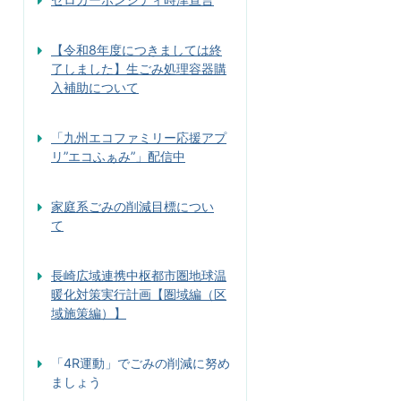
【令和8年度につきましては終
了しました】生ごみ処理容器購
入補助について
「九州エコファミリー応援アプ
リ”エコふぁみ”」配信中
家庭系ごみの削減目標につい
て
長崎広域連携中枢都市圏地球温
暖化対策実行計画【圏域編（区
域施策編）】
「4R運動」でごみの削減に努め
ましょう