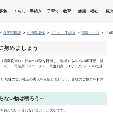
募集
くらし・手続き
子育て・教育
健康・福祉
観
住民環境課
生活環境係
くらし・手続き
環境・ごみ
「4
に努めましょう
（廃棄物ゼロ）社会の構築を目指し、地域ぐるみでの4R運動（発
ース〉・再使用〈リユース〉・再生利用〈リサイクル〉）を推奨
しい無駄のない社会の実現を目指しましょう。皆様のご協力をお願
らない物は断ろう～
を買わない・貰わないこと」が大切です。