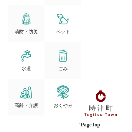
消防・防災
ペット
水道
ごみ
高齢・介護
おくやみ
PageTop