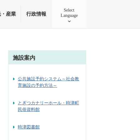
Select
光・産業
行政情報
Language
施設案内
公共施設予約システム～社会教
育施設の予約方法～
とぎつカナリーホール・時津町
民俗資料館
時津図書館