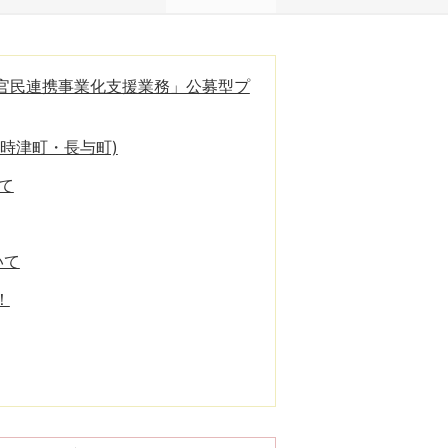
官民連携事業化支援業務」公募型プ
時津町・長与町)
て
いて
！