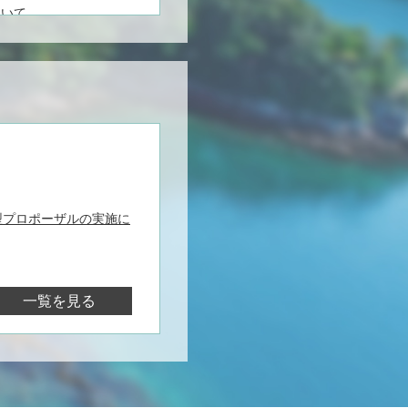
ついて
します
ル開放中です
ついて
ます
型プロポーザルの実施に
ンティア・サポーター養成
一覧を見る