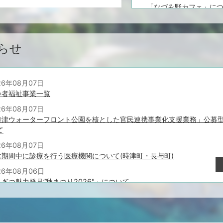
「なづみ野カフェ」に
2026年07月21日
特設人権相談所を開設
らせ
2026年07月15日
B&G海洋センタープー
2026年07月03日
26年08月07日
「とぎつ夏まつり」に
齢者福祉事業一覧
2026年07月01日
26年08月07日
平和のつどいを開催し
時津ウォーターフロント公園を核とした官民連携事業化支援業務」公募
2026年06月26日
て
令和8年度 時津町ボラ
26年08月07日
講座 受講者募集
盆期間中に診療を行う医療機関について(時津町・長与町)
26年08月06日
ぎつ魅力発見”秋まつり2026"」について
26年08月06日
校給食センター 非常勤職員（洗濯）募集
26年08月06日