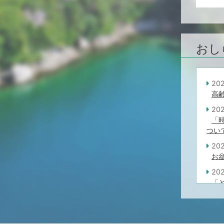
おし
20
高
20
「
つい
20
お
20
「と
20
学
20