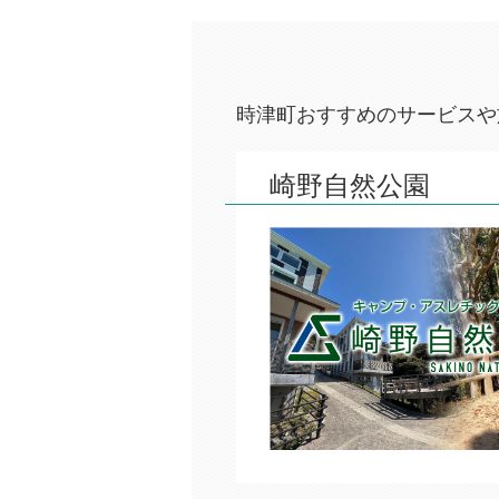
令
20
「
時津町おすすめのサービスや
20
広報
20
崎野自然公園
令
20
令