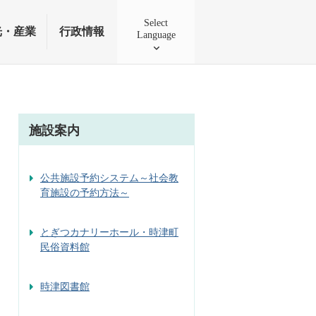
Select
光・産業
行政情報
Language
施設案内
公共施設予約システム～社会教
育施設の予約方法～
とぎつカナリーホール・時津町
民俗資料館
時津図書館