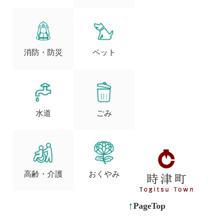
消防・防災
ペット
水道
ごみ
高齢・介護
おくやみ
PageTop