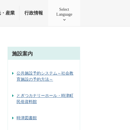
Select
光・産業
行政情報
Language
施設案内
公共施設予約システム～社会教
育施設の予約方法～
とぎつカナリーホール・時津町
民俗資料館
時津図書館