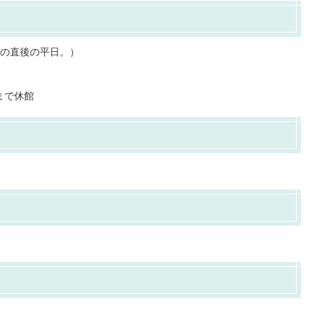
その直後の平日。）
まで休館