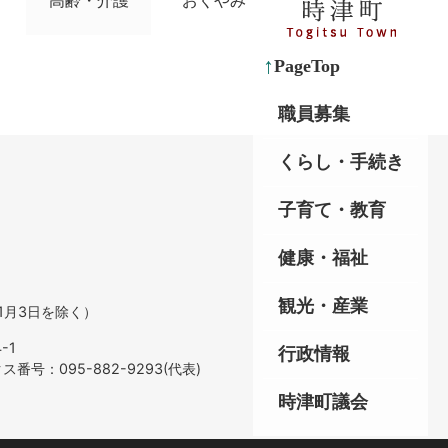
高齢・介護
おくやみ
PageTop
職員募集
くらし・手続き
子育て・教育
健康・福祉
観光・産業
1月3日を除く）
-1
行政情報
番号：095-882-9293(代表)
時津町議会