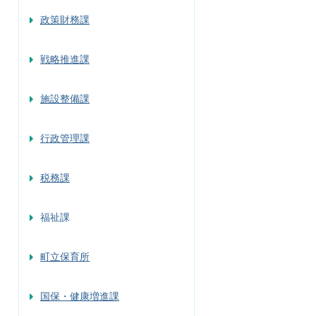
政策財務課
戦略推進課
施設整備課
行政管理課
税務課
福祉課
町立保育所
国保・健康増進課