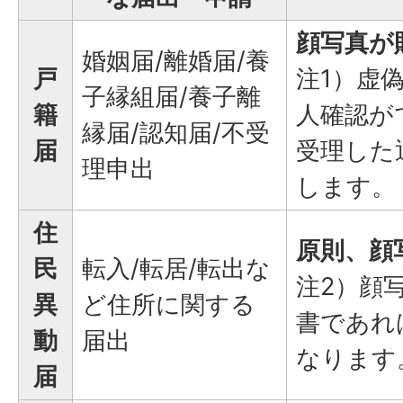
顔写真が
婚姻届/離婚届/養
戸
注1）虚
子縁組届/養子離
籍
人確認が
縁届/認知届/不受
届
受理した
理申出
します。
住
原則、顔
民
転入/転居/転出な
注2）顔
異
ど住所に関する
書であれ
動
届出
なります
届