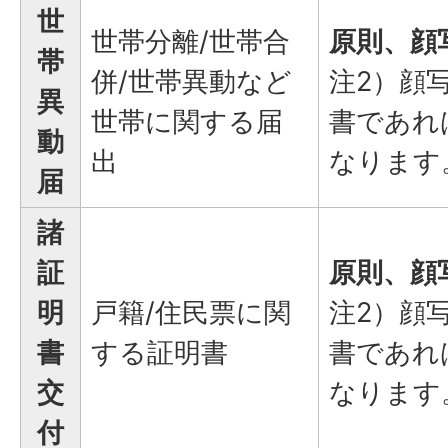
世
世帯分離/世帯合
原則、顔
帯
併/世帯異動など
注2）顔
異
世帯に関する届
書であれ
動
出
なります
届
諸
証
原則、顔
明
戸籍/住民票に関
注2）顔
書
する証明書
書であれ
交
なります
付