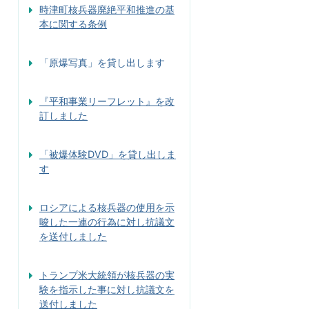
時津町核兵器廃絶平和推進の基
本に関する条例
「原爆写真」を貸し出します
『平和事業リーフレット』を改
訂しました
「被爆体験DVD」を貸し出しま
す
ロシアによる核兵器の使用を示
唆した一連の行為に対し抗議文
を送付しました
トランプ米大統領が核兵器の実
験を指示した事に対し抗議文を
送付しました