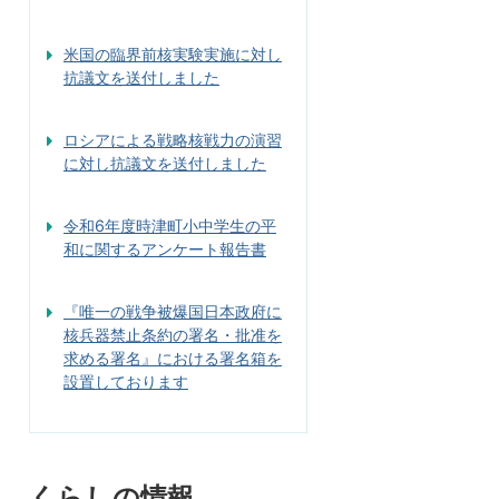
米国の臨界前核実験実施に対し
抗議文を送付しました
ロシアによる戦略核戦力の演習
に対し抗議文を送付しました
令和6年度時津町小中学生の平
和に関するアンケート報告書
『唯一の戦争被爆国日本政府に
核兵器禁止条約の署名・批准を
求める署名』における署名箱を
設置しております
くらしの情報