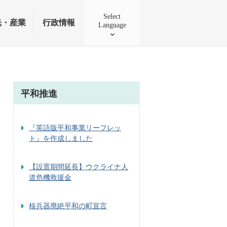
Select
光・産業
行政情報
Language
す
平和推進
『英語版平和事業リーフレッ
ト』を作成しました
【設置期間延長】ウクライナ人
道危機救援金
核兵器廃絶平和の町宣言