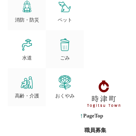
消防・防災
ペット
水道
ごみ
高齢・介護
おくやみ
PageTop
職員募集