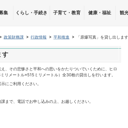
募集
くらし・手続き
子育て・教育
健康・福祉
観
政策財務課
行政情報
平和推進
「原爆写真」を貸し出しま
ます
伝え、その悲惨さと平和への思いをかたりついでいくために、ヒロ
8ミリメートル×515ミリメートル）全30枚の貸出しを行います。
展示にご利用ください。
務課まで、電話でお申し込みの上、お越しください。