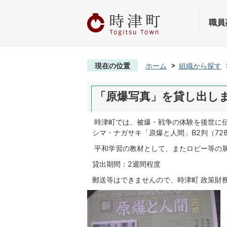
職員
現在の位置
ホーム
組織から探す
「原爆写真」を貸し出し
時津町では、被爆・戦争の体験を後世に
シマ・ナガサキ「原爆と人間」B2判（72
平和学習の教材として、またロビー等の
貸出期間：2週間程度
郵送等はできませんので、時津町 政策財