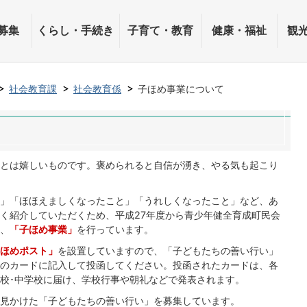
募集
くらし・手続き
子育て・教育
健康・福祉
観
社会教育課
社会教育係
子ほめ事業について
とは嬉しいものです。褒められると自信が湧き、やる気も起こり
」「ほほえましくなったこと」「うれしくなったこと」など、あ
く紹介していただくため、平成27年度から青少年健全育成町民会
、
「子ほめ事業」
を行っています。
ほめポスト」
を設置していますので、「子どもたちの善い行い」
のカードに記入して投函してください。投函されたカードは、各
校･中学校に届け、学校行事や朝礼などで発表されます。
見かけた「子どもたちの善い行い」を募集しています。