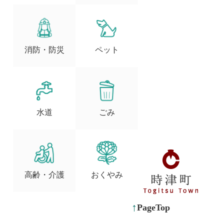
消防・防災
ペット
水道
ごみ
高齢・介護
おくやみ
PageTop