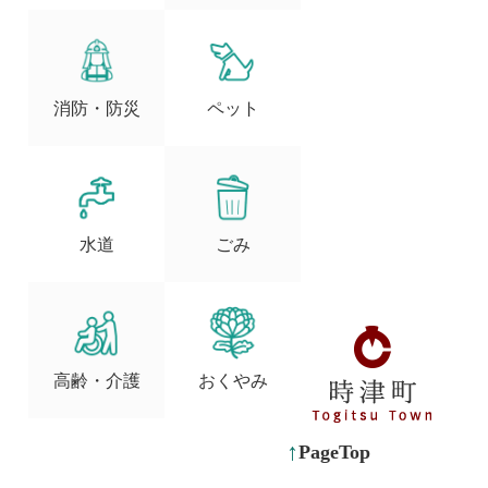
消防・防災
ペット
水道
ごみ
高齢・介護
おくやみ
PageTop