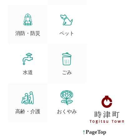
消防・防災
ペット
水道
ごみ
高齢・介護
おくやみ
PageTop