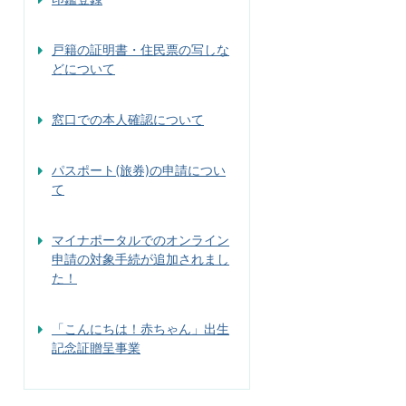
戸籍の証明書・住民票の写しな
どについて
窓口での本人確認について
パスポート(旅券)の申請につい
て
マイナポータルでのオンライン
申請の対象手続が追加されまし
た！
「こんにちは！赤ちゃん」出生
記念証贈呈事業