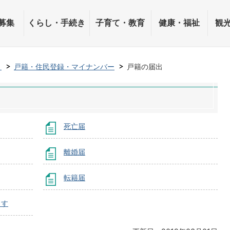
募集
くらし・手続き
子育て・教育
健康・福祉
観
き
戸籍・住民登録・マイナンバー
戸籍の届出
死亡届
離婚届
転籍届
ます