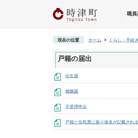
職員
現在の位置
ホーム
くらし・手続
戸籍の届出
出生届
婚姻届
不受理申出
戸籍と住民票に振り仮名が記載され