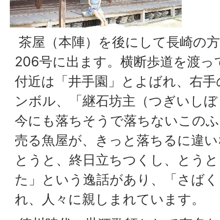
茶屋（本陣）を後にして長崎の方
206号に出ます。横断歩道を渡
付近は「井手園」とよばれ、右手
ンボル、「継石坊主（つぎいしぼ
今にも落ちそうで落ちないこのふ
売る魚屋が、きっと落ちるに違い
とうと、終日立ちつくし、とうと
た」という逸話があり、「さばく
れ、人々に親しまれています。