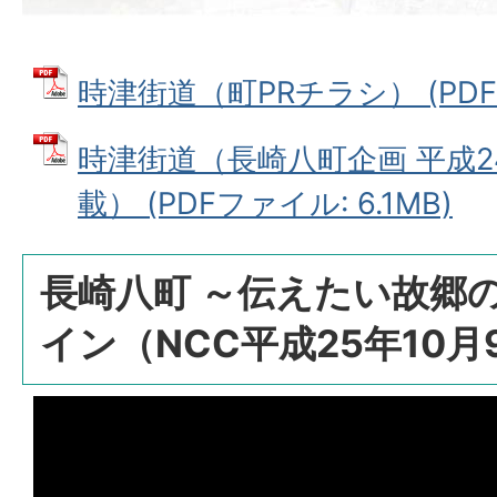
時津街道（町PRチラシ） (PDFファ
時津街道（長崎八町企画 平成2
載） (PDFファイル: 6.1MB)
長崎八町 ～伝えたい故郷
イン（NCC平成25年10月