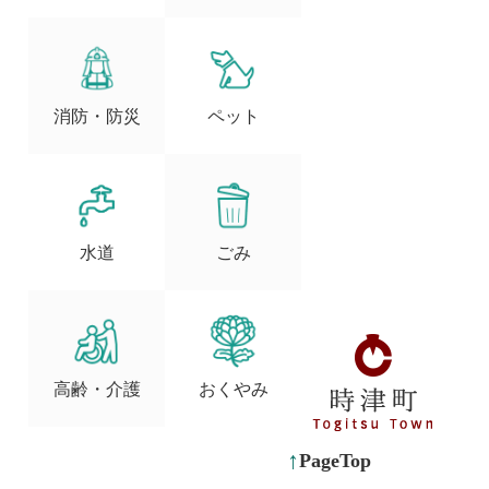
消防・防災
ペット
水道
ごみ
高齢・介護
おくやみ
PageTop