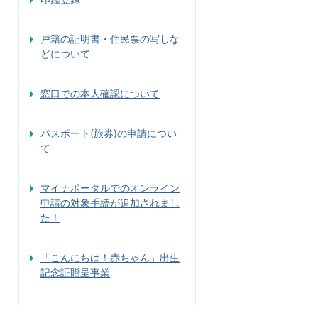
戸籍の証明書・住民票の写しな
どについて
窓口での本人確認について
パスポート(旅券)の申請につい
て
マイナポータルでのオンライン
申請の対象手続が追加されまし
た！
「こんにちは！赤ちゃん」出生
記念証贈呈事業