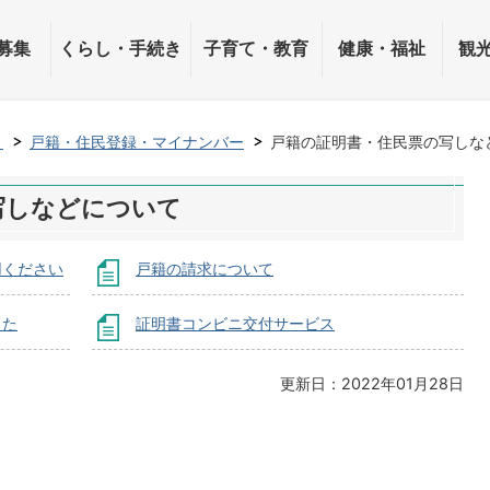
募集
くらし・手続き
子育て・教育
健康・福祉
観
き
戸籍・住民登録・マイナンバー
戸籍の証明書・住民票の写しな
写しなどについて
用ください
戸籍の請求について
した
証明書コンビニ交付サービス
更新日：2022年01月28日