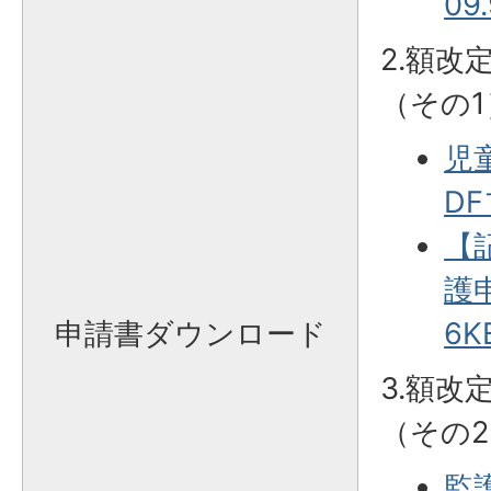
09
2.額改
（その1
児
DF
【
護申
申請書ダウンロード
6K
3.額改
（その2
監