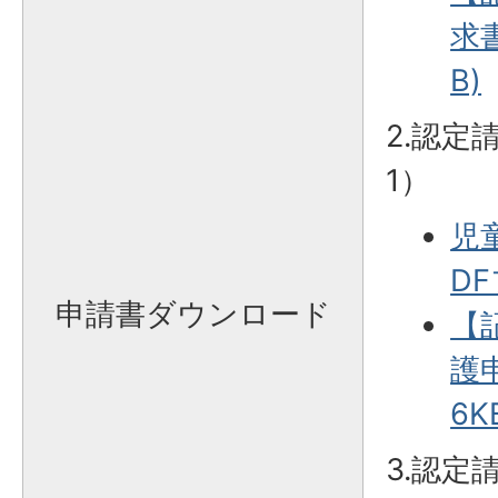
求書
B)
2.認定
1）
児
DF
申請書ダウンロード
【
護申
6K
3.認定