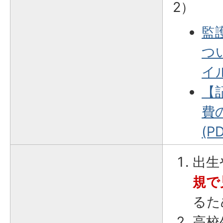
2）
監
つ
イル
【
費
(P
出生
規で
るた
高校