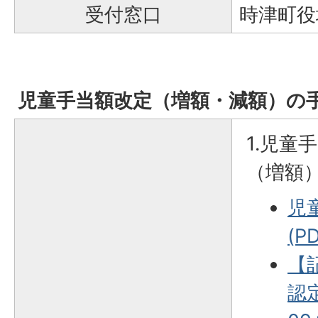
受付窓口
時津町役
児童手当額改定（増額・減額）の
1.児童
（増額
児
(P
【
認