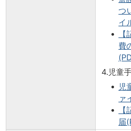
つ
イル
【
費
(P
4.児童
児
ァイ
【
届(