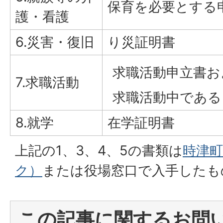
保育を必要とする
護・看護
6.災害・復旧
り災証明書
求職活動申立書お
7.求職活動
求職活動中である
8.就学
在学証明書
上記の1、3、4、5の書類は
時津
ク）
または役場窓口で入手したも
この記事に関するお問