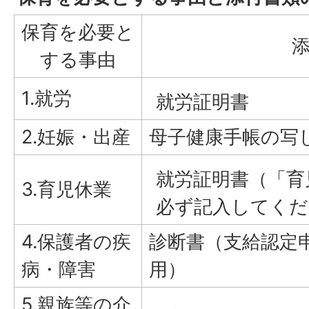
保育を必要と
する事由
1.就労
就労証明書
2.妊娠・出産
母子健康手帳の写
就労証明書（「育
3.育児休業
必ず記入してくだ
4.保護者の疾
診断書（支給認定
病・障害
用）
5.親族等の介