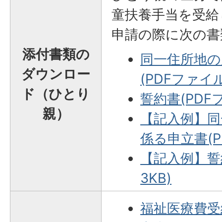
童扶養手当を受給
申請の際に次の書
添付書類の
同一住所地の
ダウンロー
(PDFファイル:
ド（ひとり
誓約書(PDFフ
親）
【記入例】同
係る申立書
(
【記入例】誓約
3KB)
福祉医療費受