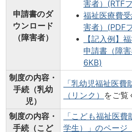
害者）(RTFフ
申請書のダ
福祉医療費受
ウンロード
害者）(PDFフ
（障害者）
【記入例】福
申請書（障害者
6KB)
制度の内容・
「乳幼児福祉医費
手続（乳幼
（リンク）
をご覧
児）
制度の内容・
「こども福祉医費
手続（こど
学生）」のページ